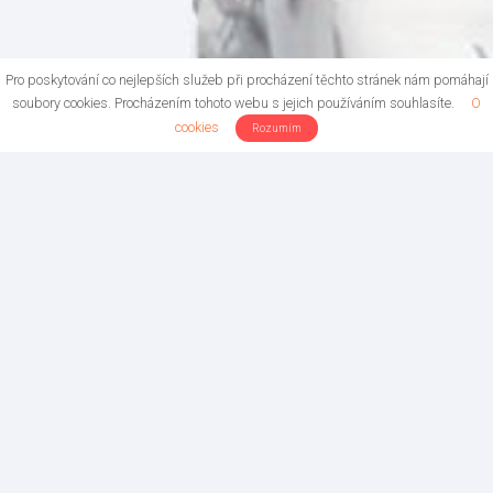
Pro poskytování co nejlepších služeb při procházení těchto stránek nám pomáhají
soubory cookies. Procházením tohoto webu s jejich používáním souhlasíte.
O
cookies
Rozumím
Individuální Rolfing
Využijte příležitost absolvovat individuální terapii s
Mariusem Strydomem, zkušeným certifikovaným
Rolferem® a ...
Letní Feldenkrais
Prázdninové otevřené lekce: Dopřejte svému tělu restart s
Feldenkraisovou metodou! Léto je ideální čas na ...