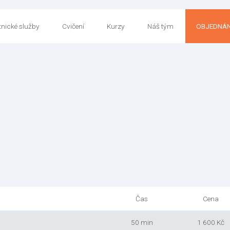
nické služby
Cvičení
Kurzy
Náš tým
OBJEDNÁN
Čas
Cena
50 min
1 600 Kč