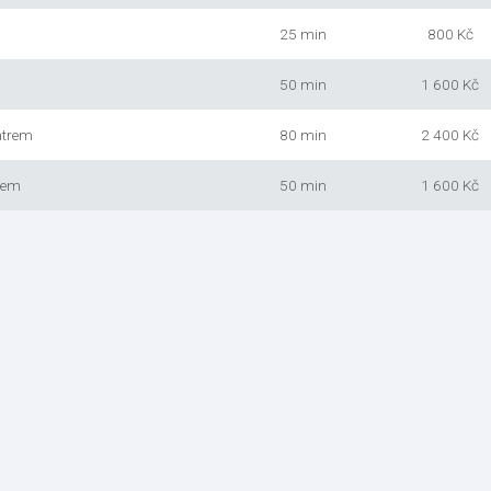
25 min
800 Kč
50 min
1 600 Kč
atrem
80 min
2 400 Kč
rem
50 min
1 600 Kč