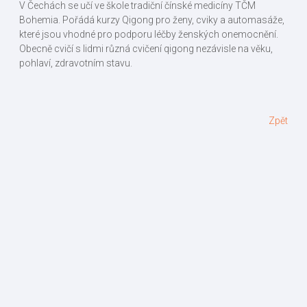
V Čechách se učí ve škole tradiční čínské medicíny TČM
Bohemia. Pořádá kurzy Qigong pro ženy, cviky a automasáže,
které jsou vhodné pro podporu léčby ženských onemocnění.
Obecně cvičí s lidmi různá cvičení qigong nezávisle na věku,
pohlaví, zdravotním stavu.
Zpět