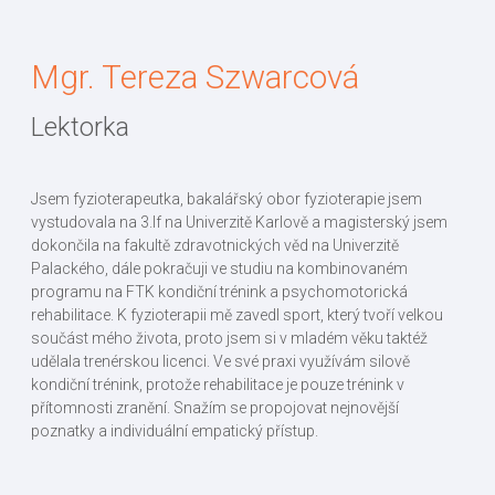
Mgr. Tereza Szwarcová
Lektorka
Jsem fyzioterapeutka, bakalářský obor fyzioterapie jsem
vystudovala na 3.lf na Univerzitě Karlově a magisterský jsem
dokončila na fakultě zdravotnických věd na Univerzitě
Palackého, dále pokračuji ve studiu na kombinovaném
programu na FTK kondiční trénink a psychomotorická
rehabilitace. K fyzioterapii mě zavedl sport, který tvoří velkou
součást mého života, proto jsem si v mladém věku taktéž
udělala trenérskou licenci. Ve své praxi využívám silově
kondiční trénink, protože rehabilitace je pouze trénink v
přítomnosti zranění. Snažím se propojovat nejnovější
poznatky a individuální empatický přístup.