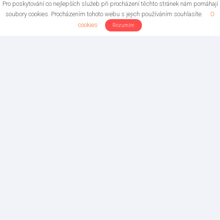
Pro poskytování co nejlepších služeb při procházení těchto stránek nám pomáhají
soubory cookies. Procházením tohoto webu s jejich používáním souhlasíte.
O
cookies
Rozumím
Copyright © 2018
Centrum komplexní péče Roseta s.r.o.
Nezamyslova 1712/13a