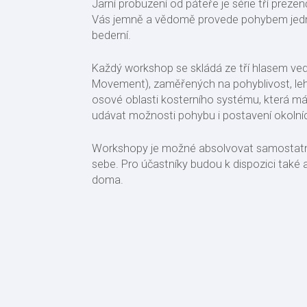
Jarní probuzení od páteře je série tří prez
Vás jemně a vědomě provede pohybem jednotl
bederní.
Každý workshop se skládá ze tří hlasem v
Movement), zaměřených na pohyblivost, leh
osové oblasti kosterního systému, která má p
udávat možnosti pohybu i postavení okoln
Workshopy je možné absolvovat samostatně
sebe. Pro účastníky budou k dispozici také a
doma.