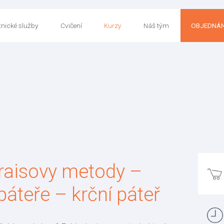
nické služby
Cvičení
Kurzy
Náš tým
OBJEDNÁN
raisovy metody –
páteře – krční páteř