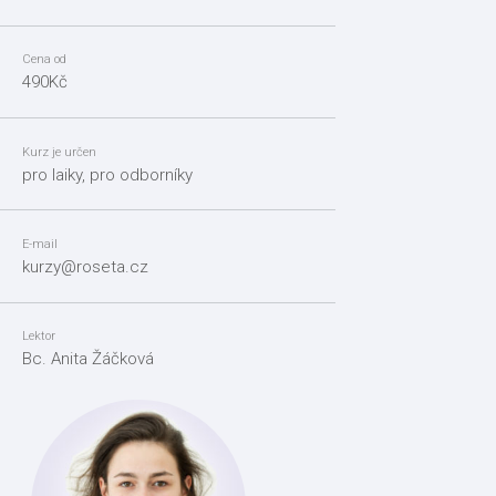
Cena od
490Kč
Kurz je určen
pro laiky, pro odborníky
E-mail
kurzy@roseta.cz
Lektor
Bc. Anita Žáčková