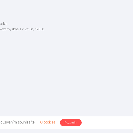
seta
 Nezamyslova 1712/13a, 12800
používáním souhlasíte.
O cookies
Rozumím