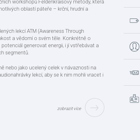
enčních workshopů Feldenkraisovy metody, která
ivých oblastí páteře – krční, hrudní a
edených lekcí ATM (Awareness Through
kost a vědomí o svém těle. Konkrétně o
otenciál generovat energii, i jí vstřebávat a
ích segmentů.
 nebo jako ucelený celek v návaznosti na
udionahrávky lekcí, aby se k nim mohli vracet i
zobrazit více