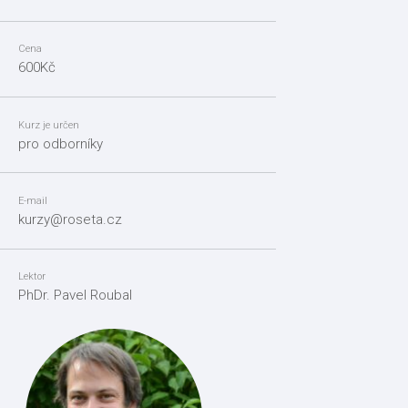
Cena
600Kč
Kurz je určen
pro odborníky
E-mail
kurzy@roseta.cz
Lektor
PhDr. Pavel Roubal