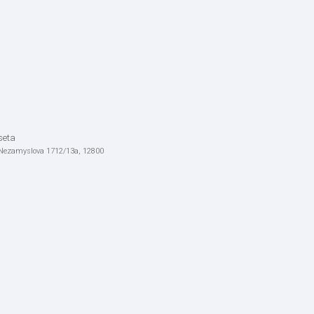
seta
 Nezamyslova 1712/13a, 12800